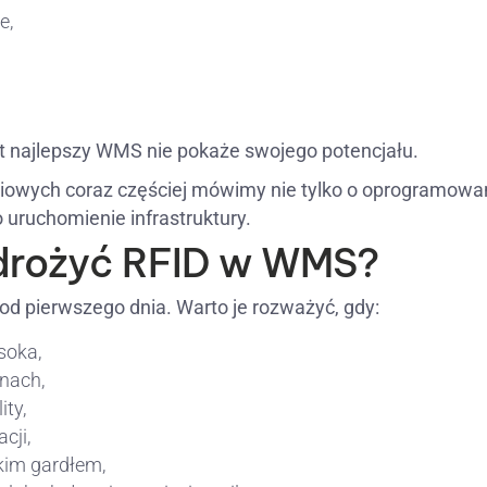
e,
wet najlepszy WMS nie pokaże swojego potencjału.
iowych coraz częściej mówimy nie tylko o oprogramowan
uruchomienie infrastruktury.
drożyć RFID w WMS?
od pierwszego dnia. Warto je rozważyć, gdy:
soka,
nach,
ity,
cji,
kim gardłem,