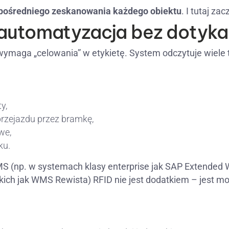
pośredniego zeskanowania każdego obiektu
. I tutaj za
automatyzacja bez dotyka
 wymaga „celowania” w etykietę. System odczytuje wiel
y,
rzejazdu przez bramkę,
we,
ku.
(np. w systemach klasy enterprise jak SAP Extende
ch jak WMS Rewista) RFID nie jest dodatkiem – jest mo