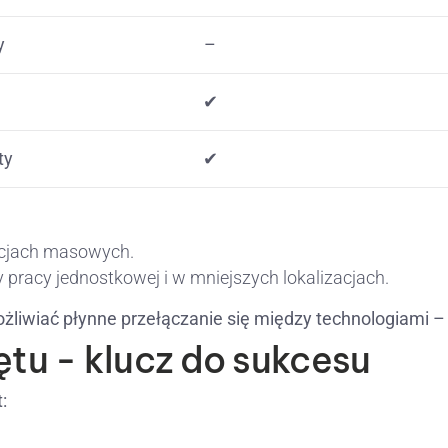
y
–
✔
ty
✔
acjach masowych.
 pracy jednostkowej i w mniejszych lokalizacjach.
wiać płynne przełączanie się między technologiami – 
ętu - klucz do sukcesu
: