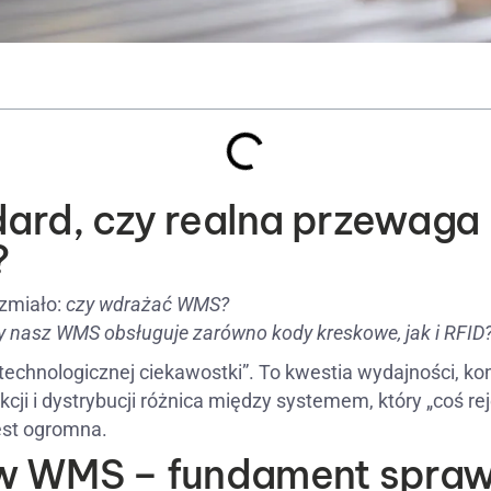
ndard, czy realna przewaga
?
rzmiało:
czy wdrażać WMS?
y nasz WMS obsługuje zarówno kody kreskowe, jak i RFID
„technologicznej ciekawostki”. To kwestia wydajności, kon
i i dystrybucji różnica między systemem, który „coś rejes
jest ogromna.
w WMS – fundament sprawn