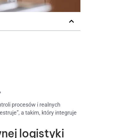
?
troli procesów i realnych
truje”, a takim, który integruje
ej logistyki