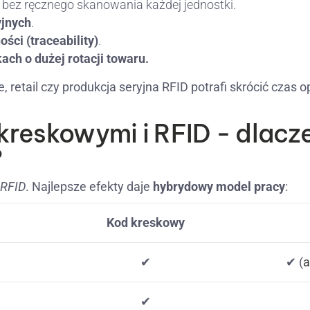
bez ręcznego skanowania każdej jednostki.
jnych
.
ści (traceability)
.
ch o dużej rotacji towaru.
 retail czy produkcja seryjna RFID potrafi skrócić czas op
reskowymi i RFID - dlacz
?
 RFID
. Najlepsze efekty daje
hybrydowy model pracy
:
Kod kreskowy
✔
✔ (
a
✔