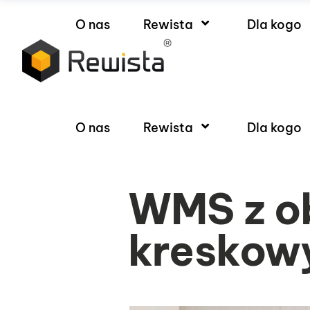
O nas
Rewista
Dla kogo
O nas
Rewista
Dla kogo
WMS z o
kreskowy