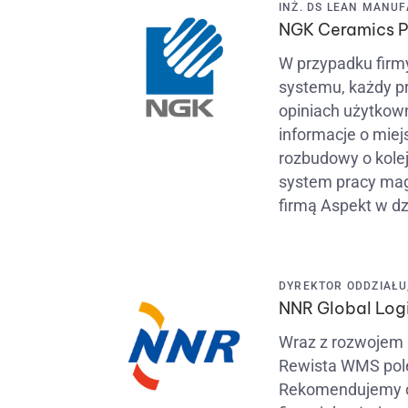
INŻ. DS LEAN MANUF
NGK Ceramics Po
W przypadku firm
systemu, każdy p
opiniach użytkown
informacje o miej
rozbudowy o kolej
system pracy mag
firmą Aspekt w d
DYREKTOR ODDZIAŁU, 
NNR Global Logis
Wraz z rozwojem 
Rewista WMS pol
Rekomendujemy op