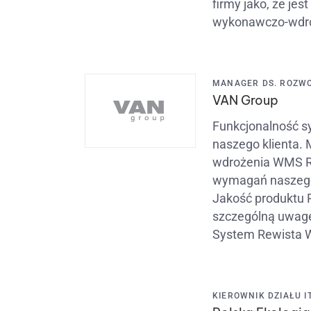
firmy jako, że je
wykonawczo-wdr
MANAGER DS. ROZWO
VAN Group
Funkcjonalność s
naszego klienta.
wdrożenia WMS Re
wymagań naszego 
Jakość produktu 
szczególną uwagę
System Rewista 
KIEROWNIK DZIAŁU IT