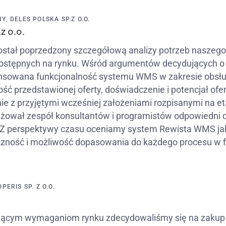
, DELES POLSKA SP.Z O.O.
z o.o.
stał poprzedzony szczegółową analizy potrzeb naszego
ostępnych na rynku. Wśród argumentów decydujących 
sowana funkcjonalność systemu WMS w zakresie obsłu
ość przedstawionej oferty, doświadczenie i potencjał of
nie z przyjętymi wcześniej założeniami rozpisanymi na 
ował zespół konsultantów i programistów odpowiedni do
 Z perspektywy czasu oceniamy system Rewista WMS jak
yczność i możliwość dopasowania do każdego procesu w f
ERIS SP. Z O.O.
snącym wymaganiom rynku zdecydowaliśmy się na zaku