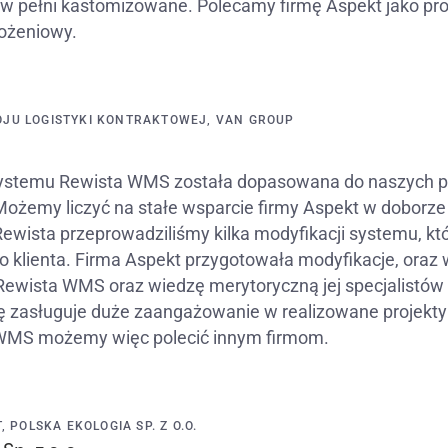
st w pełni kastomizowane. Polecamy firmę Aspekt jako p
ożeniowy.
JU LOGISTYKI KONTRAKTOWEJ, VAN GROUP
ystemu Rewista WMS została dopasowana do naszych po
 Możemy liczyć na stałe wsparcie firmy Aspekt w doborz
wista przeprowadziliśmy kilka modyfikacji systemu, k
klienta. Firma Aspekt przygotowała modyfikacje, oraz
Rewista WMS oraz wiedzę merytoryczną jej specjalistó
 zasługuje duże zaangażowanie w realizowane projekt
WMS możemy więc polecić innym firmom.
, POLSKA EKOLOGIA SP. Z O.O.