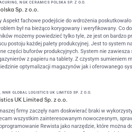
ACURING, NGK CERAMICS POLSKA SP. Z O.O.
lska Sp. z o.o.
y Aspekt fachowe podejście do wdrożenia poskutkował
roblem był na bieżąco korygowany i weryfikowany. Co d
ików możemy powiedzieć tylko tyle, ze jest on bardzo pro
scu postoju każdej palety produkcyjnej. Jest to system na
ne części buforów produkcyjnych. System nie zawiesza si
azynierów z papieru na tablety. Z czystym sumieniem 
ziedzinie optymalizacji magazynów jak i oferowanego sy
NNR GLOBAL LOGISTICS UK LIMITED SP. Z O.O.
tics UK Limited Sp. z o.o.
naszej firmy zaczęły nam doskwierać braki w wykorzy
ecam wszystkim zainteresowanym nowoczesnym, spra
rogramowanie Rewista jako narzędzie, które można d