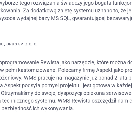
borze tego rozwiązania świadczy jego bogata funkcjonal
tkowania. Za dodatkową zaletę systemu uznano to, że je
wysoce wydajnej bazy MS SQL, gwarantującej bezawaryj
, OPUS SP. Z O. O.
rogramowanie Rewista jako narzędzie, które można d
st w pełni kastomizowane. Polecamy firmę Aspekt jako pr
eniowy. WMS pracuje na magazynie już ponad 2 lata be
ma Aspekt podsyła pomysł projektu i jest gotowa w każdej 
Otrzymaliśmy do swojej dyspozycji opiekuna serwisowe
za technicznego systemu. WMS Rewista oszczędził nam
ił bezbłędność ich wykonywania.