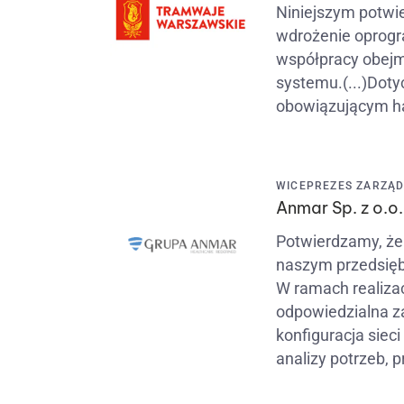
Niniejszym potwie
wdrożenie oprog
współpracy obejm
systemu.(...)Doty
obowiązującym 
WICEPREZES ZARZĄDU
Anmar Sp. z o.o.
Potwierdzamy, że
naszym przedsięb
W ramach realizac
odpowiedzialna z
konfiguracja sie
analizy potrzeb, 