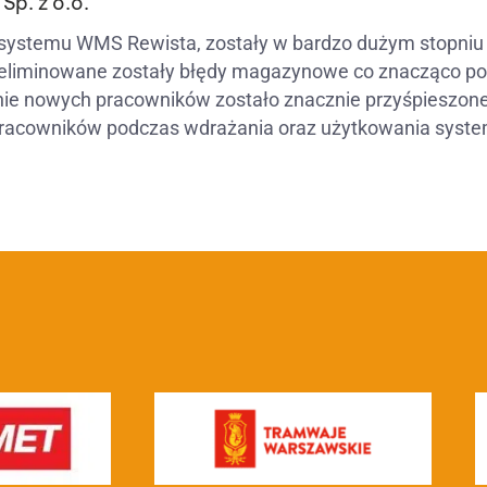
Sp. z o.o.
 systemu WMS Rewista, zostały w bardzo dużym stopniu
iminowane zostały błędy magazynowe co znacząco pop
nie nowych pracowników zostało znacznie przyśpieszon
racowników podczas wdrażania oraz użytkowania syst