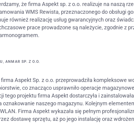
rdzamy, że firma Aspekt sp. z o.o. realizuje na naszą rz
ramowania WMS Rewista, przeznaczonego do obsługi go
uje również realizację usług gwarancyjnych oraz świad
chczasowe prace prowadzone są należycie, zgodnie z prz
harmonogramem.
, ANMAR SP. Z O.O.
 firma Aspekt Sp. z o.o. przeprowadziła kompleksowe
iorstwie, co znacząco usprawniło operacje magazynowe 
ji tego projektu firma Aspekt dostarczyła i zainstalował
a oznakowanie naszego magazynu. Kolejnym elementem rea
ci WLAN. Firma Aspekt wykazała się pełnym profesjonali
przez dostawę sprzętu, aż po jego instalację oraz wdro