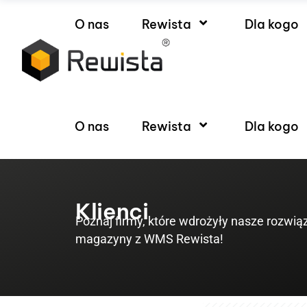
O nas
Rewista
Dla kogo
O nas
Rewista
Dla kogo
Klienci
Poznaj firmy, które wdrożyły nasze rozwiąz
magazyny z WMS Rewista!