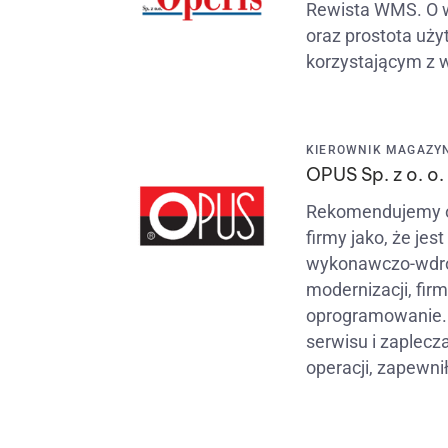
Rewista WMS. O wy
oraz prostota uży
korzystającym z 
KIEROWNIK MAGAZYNU
OPUS Sp. z o. o.
Rekomendujemy op
firmy jako, że je
wykonawczo-wdroż
modernizacji, fir
oprogramowanie. 
serwisu i zaplec
operacji, zapewn