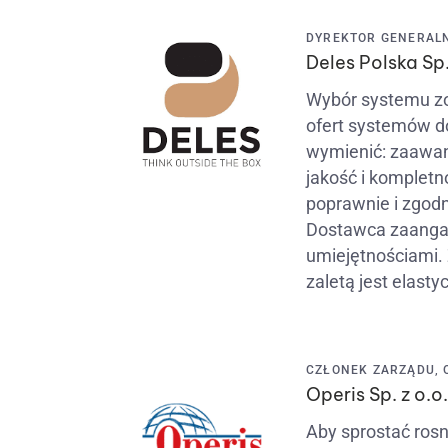
DYREKTOR GENERALNY
Deles Polska Sp.
Wybór systemu zo
ofert systemów d
wymienić: zaawan
jakość i kompletn
poprawnie i zgod
Dostawca zaangaż
umiejętnościami.
zaletą jest elast
CZŁONEK ZARZĄDU, OP
Operis Sp. z o.o.
Aby sprostać ro